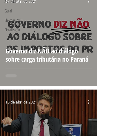
Assembleia Itinerante
19 de abr. de 2021
Geral
Eleições 2026
Fiscalização
Governo diz NÃO ao diálogo
sobre carga tributária no Paraná
15 de abr. de 2021