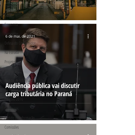
Especial
Geral
Economia
Entrevistas
6 de mai. de 2021
Defesa do Consumidor
Na Estrada
Projetos
Denúncias
Pedido de Informação
Audiência pública vai discutir
Audiências Públicas
carga tributária no Paraná
Eleições 2016
Denúncias
Pedido de Informação
Comissões