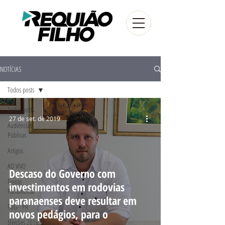
NOTÍCIAS
Todos posts
Todos posts
27 de set. de 2019
Audiências
Públicas
Artigos
AO VIVO
Descaso do Governo com
Frente
investimentos em rodovias
Parlamentar
paranaenses deve resultar em
FUG - PR
novos pedágios, para o
Eleições 2016