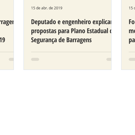
15 de abr. de 2019
15 
rragens
Deputado e engenheiro explicam
Fo
propostas para Plano Estadual de
mo
19
Segurança de Barragens
pa
Ba
ção e
Investir primordialmente em
Ap
 nas
manutenção e fiscalização. Essa é a
na
ideia do Plano Estadual de
pr
Segurança de Barragens que está
no
em...
450