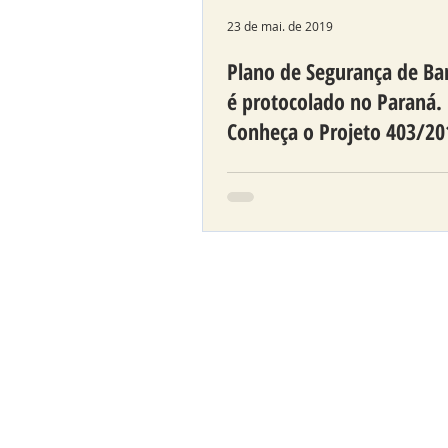
23 de mai. de 2019
Plano de Segurança de Ba
é protocolado no Paraná.
Conheça o Projeto 403/20
A ideia é ampliar a fiscaliza
cobrar efetiva manutenção
barragens no Paraná.