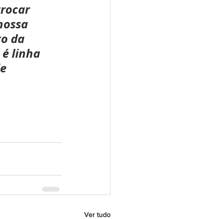
rocar 
nossa 
o da 
é linha 
e 
Ver tudo