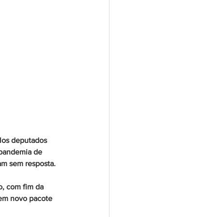
elos deputados 
 pandemia de 
am sem resposta. 
, com fim da 
 em novo pacote 