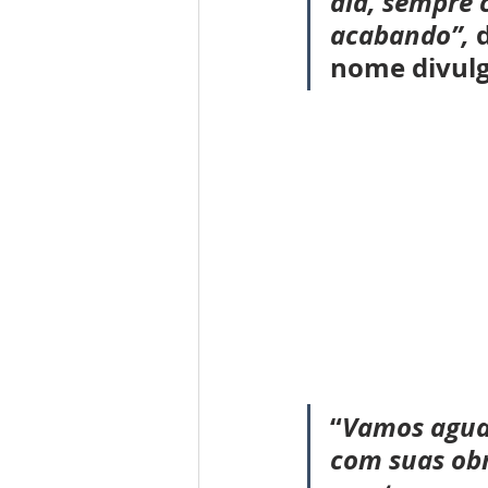
dia, sempre 
acabando”, 
nome divul
“
Vamos agua
com suas obr