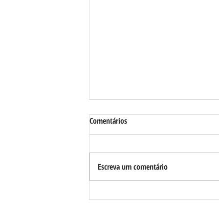
Comentários
Escreva um comentário
Requião Filho cobra transparência
sobre uso de equipamentos