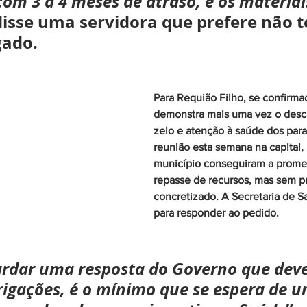
com 3 a 4 meses de atraso, e os materiai
disse uma servidora que prefere não t
gado.
Para Requião Filho, se confirmad
demonstra mais uma vez o descas
zelo e atenção à saúde dos par
reunião esta semana na capital, 
município conseguiram a prome
repasse de recursos, mas sem pr
concretizado. A Secretaria de S
para responder ao pedido.
rdar uma resposta do Governo que deve
igações, é o mínimo que se espera de u