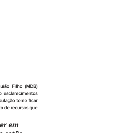
ião Filho (MDB) 
 esclarecimentos 
ulação teme ficar 
ta de recursos que 
er em 