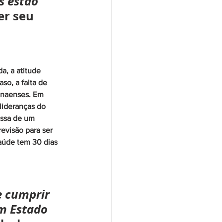
s estão 
er seu 
a, a atitude 
o, a falta de 
anaenses. Em 
lideranças do 
ssa de um 
evisão para ser 
aúde tem 30 dias 
 cumprir 
m Estado 