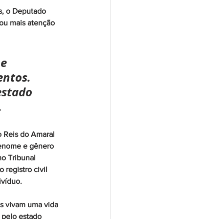
s, o Deputado 
ou mais atenção 
e 
ntos. 
estado 
.
o Reis do Amaral 
renome e gênero 
o Tribunal 
registro civil 
ivíduo.
os vivam uma vida 
 pelo estado 