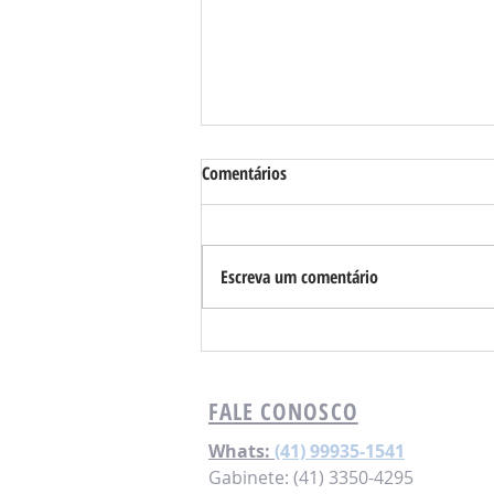
Comentários
Escreva um comentário
Requião Filho propõe ensino ético
de Inteligência Artificial nas
escolas públicas do Paraná
FALE CONOSCO
Whats:
(41) 99935-1541
Gabinete: (41) 3350-4295