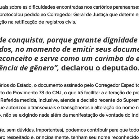
uais sobre as dificuldades encontradas nos cartórios paranaense
 protocolou pedido ao Corregedor Geral de Justiça que determin
ão na retificação de registros civis. 
e conquista, porque garante dignidade 
odos, no momento de emitir seus docume
econceito e serve como um carimbo do 
ência de gênero”, 
declarou o deputado
tórios do Estado, o documento assinado pelo Corregedor Espedit
 do Provimento 73 do CNJ, o que irá facilitar a alteração de p
Referida medida, inclusive, atende a decisão recente do Suprem
ue autorizou a transexuais e transgêneros a alteração do nome no 
o, não se exigindo nada além da manifestação de vontade do ind
 (e, sem dúvidas, importantes), podemos contribuir para que tod
ro respeitado e, principalmente, tenham seu nome reconhecido