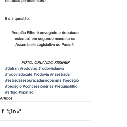
estradas paranaenses?
Eis a questão…
Requião Filho é advogado e deputado 
estadual, em segundo mandato na 
Assembleia Legislativa do Paraná. 
FOTO: ORLANDO KISSNER
#detran
#rodovias
#rodoviadauva
#rodoviadocafé
#rodovia
#naestrada
#estradasesburacadasnoparaná
#pedagio
#pedágio
#concessionárias
#requiãofilho
#artigo
#opinião
Artigos