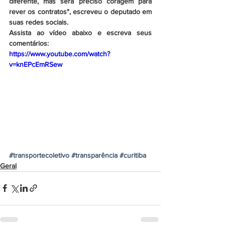
diferente, mas será preciso coragem para 
rever os contratos", escreveu o deputado em 
suas redes sociais. 
Assista ao vídeo abaixo e escreva seus 
comentários:
https://www.youtube.com/watch?
v=knEPcEmRSew
#transportecoletivo
#transparência
#curitiba
Geral