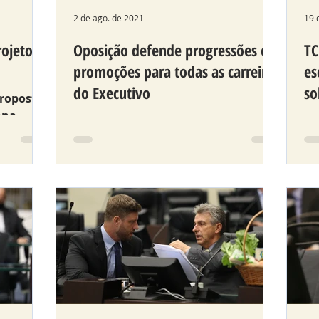
2 de ago. de 2021
19 
ojeto
Oposição defende progressões e
TC
promoções para todas as carreiras
es
do Executivo
so
proposta
ana,
Para Requião Filho, servidores
Pr
e
devem ser tratados com isonomia.
Ab
-PR.
AL