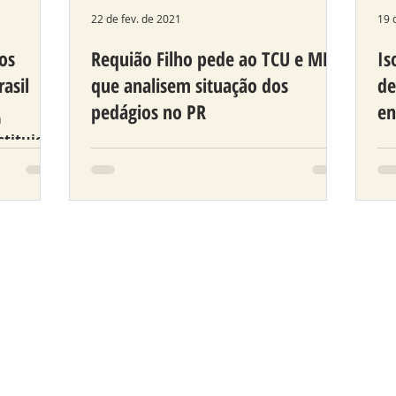
22 de fev. de 2021
19 
os
Requião Filho pede ao TCU e MPF
Is
asil
que analisem situação dos
de
pedágios no PR
en
a
stituição
Encaminhamento foi feito nesta
Se
segunda-feira (22), solicitando
pa
atenção às obras que já foram
pagas e serão repetidas nos novos
contratos.