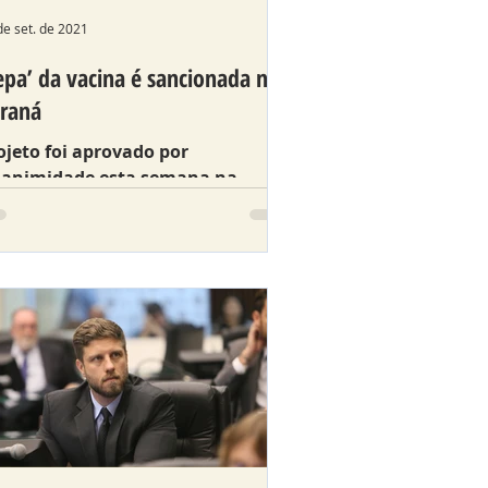
de set. de 2021
epa’ da vacina é sancionada no
raná
ojeto foi aprovado por
animidade esta semana na
sembleia Legislativa e
ncionada pelo Governo nesta
arta (15).