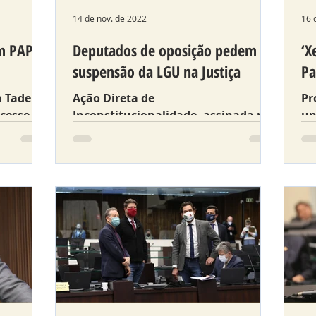
14 de nov. de 2022
16 
em PAPO
Deputados de oposição pedem
‘X
suspensão da LGU na Justiça
Pa
m Tadeu
Ação Direta de
Pr
cesse e
Inconstitucionalidade, assinada por
un
vários deputados, aponta a violação
As
do princípio da autonomia
sa
universitária.
qu