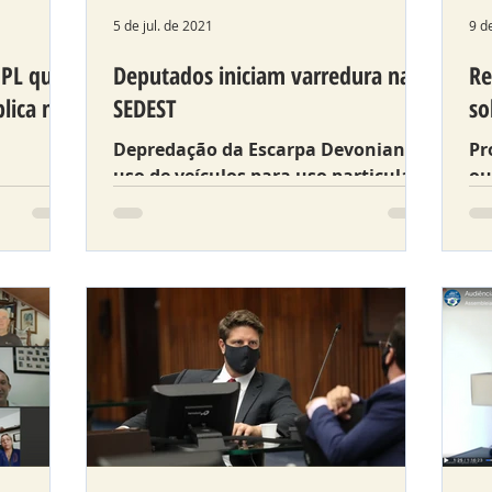
5 de jul. de 2021
9 d
 PL que
Deputados iniciam varredura na
Re
blica no
SEDEST
so
Depredação da Escarpa Devoniana,
Pr
uso de veículos para uso particular
ou
o
e possível churrasco em meio a
al
soal do
pandemia: denúncias apontam
si
graves irreg
al