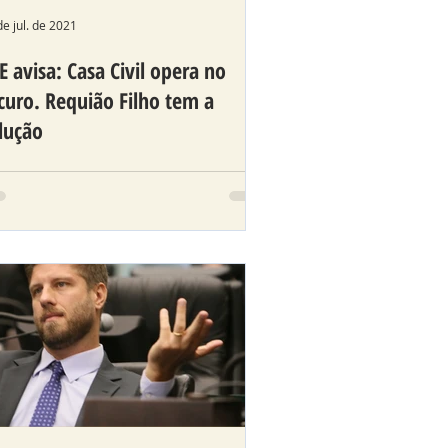
de jul. de 2021
E avisa: Casa Civil opera no
curo. Requião Filho tem a
lução
oposta que institui Lei de Dados
ertos aguarda tramitação na
EP desde 2020.