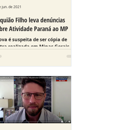
e jun. de 2021
quião Filho leva denúncias
bre Atividade Paraná ao MP
ova é suspeita de ser cópia de
tra realizada em Minas Gerais,
ém de apresentar instabilidade no
stema, prejudicando o acesso dos
u