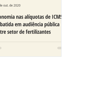
de out. de 2020
onomia nas alíquotas de ICMS é
batida em audiência pública
tre setor de fertilizantes
tor espera incentivos do Governo
ra a indústria nacional.