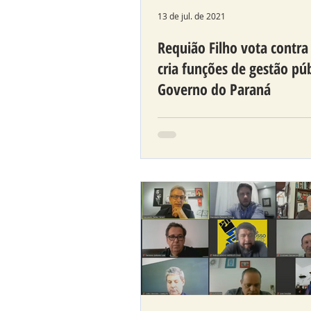
13 de jul. de 2021
Requião Filho vota contra
cria funções de gestão pú
Governo do Paraná
Deputado avalia que projet
aumenta despesas com pes
Poder Executivo.