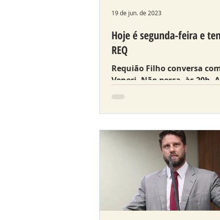
19 de jun. de 2023
Hoje é segunda-feira e t
REQ
Requião Filho conversa co
Veneri. Não perca, às 20h. A
ative as notificações: