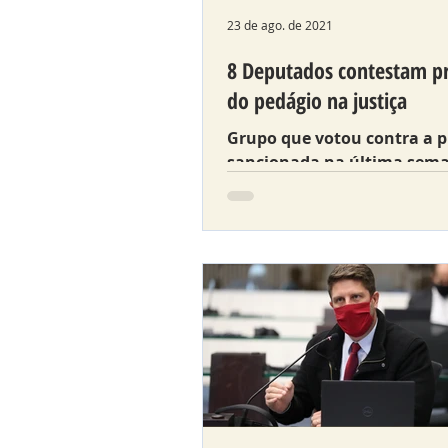
23 de ago. de 2021
8 Deputados contestam pr
do pedágio na justiça
Grupo que votou contra a 
sancionada na última sem
protocola hoje uma Ação d
Inconstitucionalidade no TJ