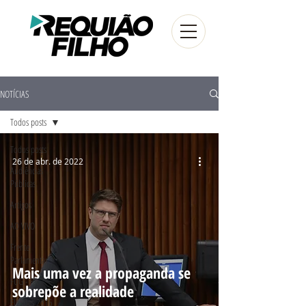
NOTÍCIAS
Todos posts
Todos posts
26 de abr. de 2022
Audiências
Públicas
Artigos
AO VIVO
Frente
Parlamentar
Mais uma vez a propaganda se
FUG - PR
sobrepõe a realidade
Eleições 2016