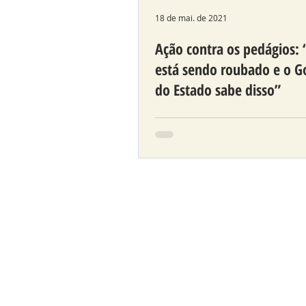
18 de mai. de 2021
Ação contra os pedágios:
está sendo roubado e o G
do Estado sabe disso”
Análise de advogado que 
ação contra os pedágios,
juntamente com os deputa
estaduais Requião Filho e A
Chiorato conclui que co