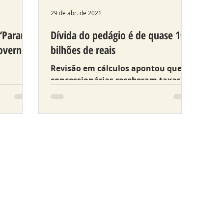
29 de abr. de 2021
 “Paraná
Dívida do pedágio é de quase 10
overno
bilhões de reais
Revisão em cálculos apontou que
concessionárias receberam taxas-
moveu
extras, embutidas no valor das
tarifas, nesses anos todos, por
dos
obras de dupl
rilson