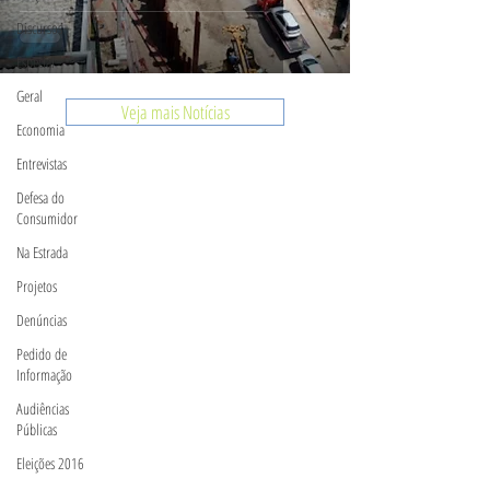
Discursos
Especial
Geral
Veja mais Notícias
Economia
Entrevistas
Defesa do
Consumidor
Na Estrada
Projetos
Denúncias
Pedido de
Informação
Audiências
Públicas
Eleições 2016