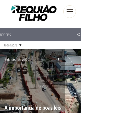
NOTÍCIAS
Todos posts
Todos posts
8 de dez. de 2020
Audiências
Públicas
Artigos
AO VIVO
Frente
Parlamentar
FUG - PR
A importância de boas leis
Eleições 2016