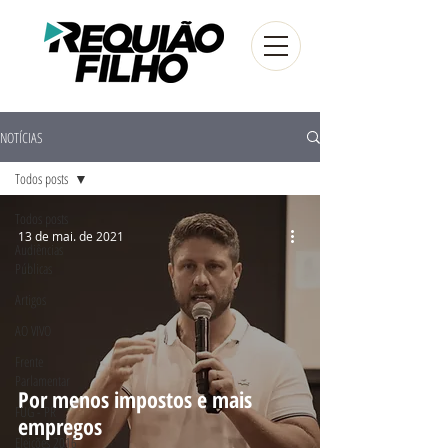
NOTÍCIAS
Todos posts
Todos posts
13 de mai. de 2021
Audiências
Públicas
Artigos
AO VIVO
Frente
Parlamentar
Por menos impostos e mais
FUG - PR
empregos
Eleições 2016