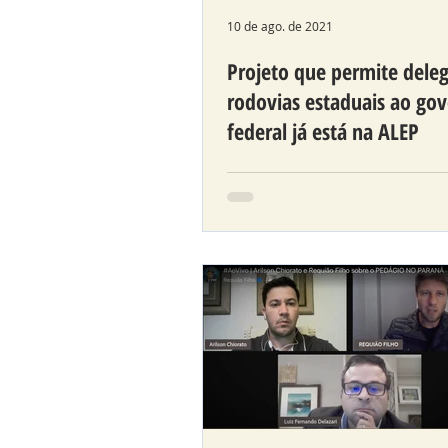
10 de ago. de 2021
Projeto que permite dele
rodovias estaduais ao go
federal já está na ALEP
Deputado Requião Filho cri
proposta e apresentou cálc
comprova o tamanho do lu
relação ao custo do que dev
feito.