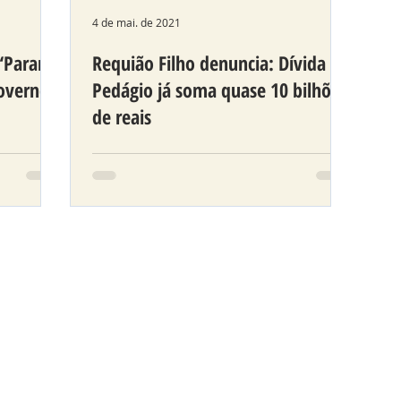
4 de mai. de 2021
 “Paraná
Requião Filho denuncia: Dívida do
overno
Pedágio já soma quase 10 bilhões
de reais
moveu
Revisão em cálculos apontou que
concessionárias receberam taxas-
dos
extras, embutidas no valor das
rilson
tarifas, nesses anos todos, por
obras de dupl