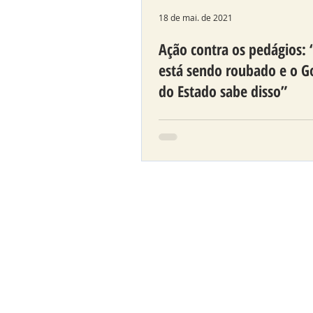
18 de mai. de 2021
Ação contra os pedágios:
está sendo roubado e o G
do Estado sabe disso”
Análise de advogado que 
ação contra os pedágios,
juntamente com os deputa
estaduais Requião Filho e A
Chiorato conclui que co