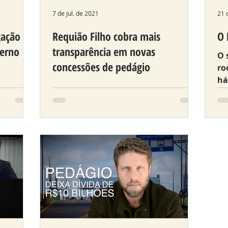
7 de jul. de 2021
21 
gação de
Requião Filho cobra mais
O 
verno
transparência em novas
O 
concessões de pedágio
ro
há
ticou
Deputado é membro da Frente
ge
ulo que
Parlamentar que debate o tema na
vé
cro em
ALEP.
erá ser