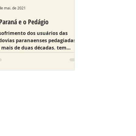
de mai. de 2021
Paraná e o Pedágio
sofrimento dos usuários das
dovias paranaenses pedagiadas,
 mais de duas décadas, tem
rado incertezas e insegurança nas
speras da