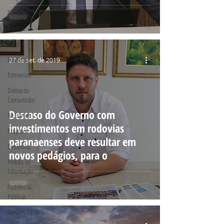
Discursos
Especial
Geral
Economia
27 de set. de 2019
Entrevistas
Defesa do
Consumidor
Descaso do Governo com
Na Estrada
investimentos em rodovias
Projetos
paranaenses deve resultar em
Denúncias
novos pedágios, para o
Pedido de
Informação
Audiências
Públicas
Eleições 2016