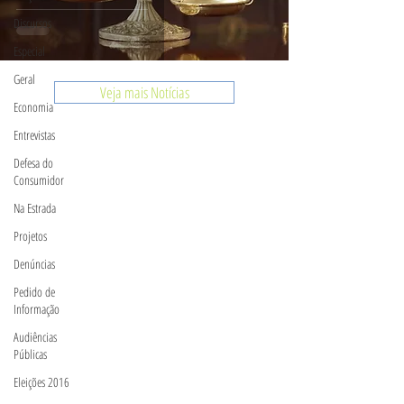
Discursos
Especial
Geral
Veja mais Notícias
Economia
Entrevistas
Defesa do
Consumidor
Na Estrada
Projetos
Denúncias
Pedido de
Informação
Audiências
Públicas
Eleições 2016