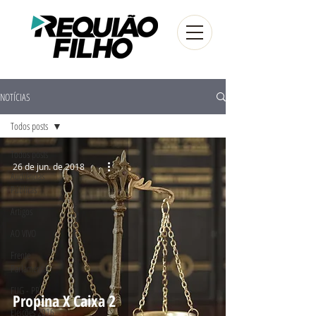
NOTÍCIAS
Todos posts
Todos posts
26 de jun. de 2018
Audiências
Públicas
Artigos
AO VIVO
Frente
Parlamentar
FUG - PR
Propina X Caixa 2
Eleições 2016