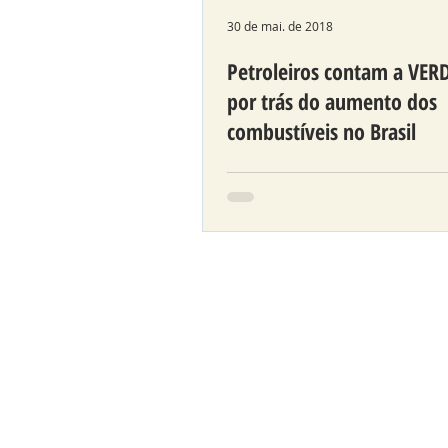
30 de mai. de 2018
Petroleiros contam a VER
por trás do aumento dos
combustíveis no Brasil
A Comissão de Direitos Hu
da Cidadania da Assemblei
Legislativa ouviu em reuniã
semana a pauta de reivindic