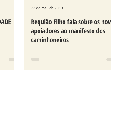
22 de mai. de 2018
DADE
Requião Filho fala sobre os novos
apoiadores ao manifesto dos
caminhoneiros
manos e
Mobilizados pela isenção de
a
tributos para baratear o preço dos
o esta
fretes, caminhoneiros de todo Brasil
ações...
paralisaram temporariamente as...