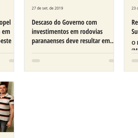
27 de set. de 2019
23 
opel
Descaso do Governo com
Re
a em
investimentos em rodovias
Su
oeste
paranaenses deve resultar em
O 
novos pedágios, para o
(M
o de
Requião Filho esteve esta semana
pa
a, o
em diversos municípios da região
pa
 Filho
sudoeste e, circulando pelas
O..
rodovias esburacadas, conversou
com a...