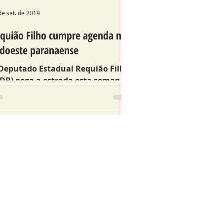
de set. de 2019
quião Filho cumpre agenda no
doeste paranaense
Deputado Estadual Requião Filho
DB) pega a estrada esta semana
ra cumprir agenda em municípios
ranaenses na região Sudoeste.
.