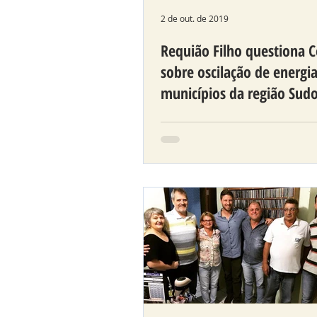
2 de out. de 2019
Requião Filho questiona C
sobre oscilação de energi
municípios da região Sud
Durante visita ao municípi
Capanema na última seman
Deputado Estadual Requião
(MDB) se deparou com uma
situação difícil...