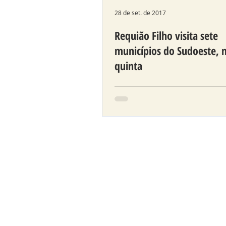
28 de set. de 2017
Requião Filho visita sete
municípios do Sudoeste, 
quinta
Na Rádio Hawai, de Capitã
Leônidas Marques, com Ve
Neuza Stupp, o Wilson e a 
rádio, o Vereador Eduardo 
Santos, o...