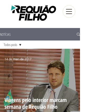
NOTÍCIAS
Todos posts
Todos posts
14 de mar. de 2017
Audiências
Públicas
Artigos
AO VIVO
Frente
Parlamentar
Viagens pelo interior marcam
FUG - PR
semana de Requião Filho
Eleições 2016