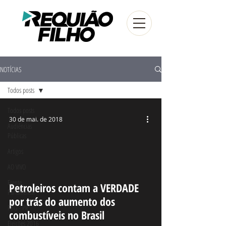
NOTÍCIAS
Todos posts
Todos posts
30 de mai. de 2018
Audiências
Públicas
Artigos
AO VIVO
deo
Frente
Petroleiros contam a VERDADE
Parlamentar
por trás do aumento dos
FUG - PR
combustíveis no Brasil
Eleições 2016