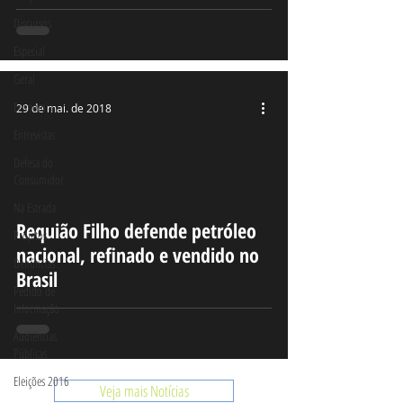
Discursos
Especial
Geral
Economia
29 de mai. de 2018
Entrevistas
Defesa do
Consumidor
Na Estrada
deo
Requião Filho defende petróleo
Projetos
nacional, refinado e vendido no
Denúncias
Brasil
Pedido de
Informação
Audiências
Públicas
Eleições 2016
Veja mais Notícias