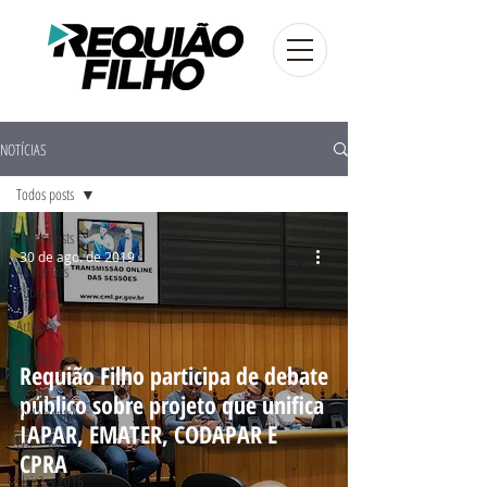
NOTÍCIAS
Todos posts
Todos posts
30 de ago. de 2019
Audiências
Públicas
Artigos
AO VIVO
Requião Filho participa de debate
Frente
público sobre projeto que unifica
Parlamentar
IAPAR, EMATER, CODAPAR E
FUG - PR
CPRA
Eleições 2016