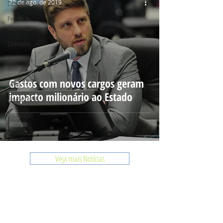
22 de ago. de 2019
Denúncias
Pedido de
Informação
Comissões
Assembleia
Itinerante
Gastos com novos cargos geram
Geral
impacto milionário ao Estado
Eleições 2026
Fiscalização
Veja mais Notícias