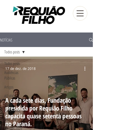
NOTÍCIAS
Todos posts
Todos posts
17 de dez. de 2018
Audiências
Públicas
Artigos
AO VIVO
A cada sete dias, Fundação
Frente
presidida por Requião Filho
Parlamentar
capacita quase setenta pessoas
FUG - PR
no Paraná.
Eleições 2016