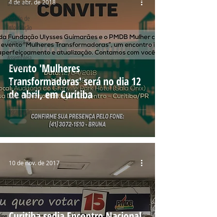
4 de abr. de 2018
Denúncias
Pedido de
Informação
Comissões
Assembleia
Evento 'Mulheres
Itinerante
Transformadoras' será no dia 12
Geral
de abril, em Curitiba
Eleições 2026
Fiscalização
10 de nov. de 2017
Curitiba sedia Encontro Nacional