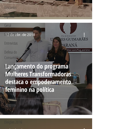
Discursos
Especial
Geral
Economia
12 de abr. de 2018
Entrevistas
Defesa do
Consumidor
Lançamento do programa
Na Estrada
Mulheres Transformadoras
Projetos
destaca o empoderamento
Denúncias
feminino na política
Pedido de
Informação
Audiências
Públicas
Eleições 2016