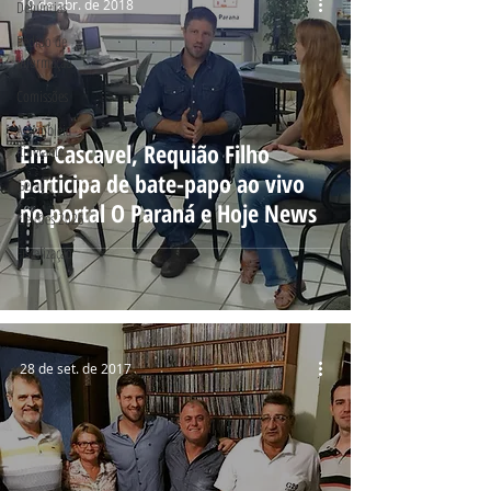
19 de abr. de 2018
Denúncias
Pedido de
Informação
Comissões
Assembleia
Em Cascavel, Requião Filho
Itinerante
participa de bate-papo ao vivo
Geral
no portal O Paraná e Hoje News
Eleições 2026
Fiscalização
28 de set. de 2017