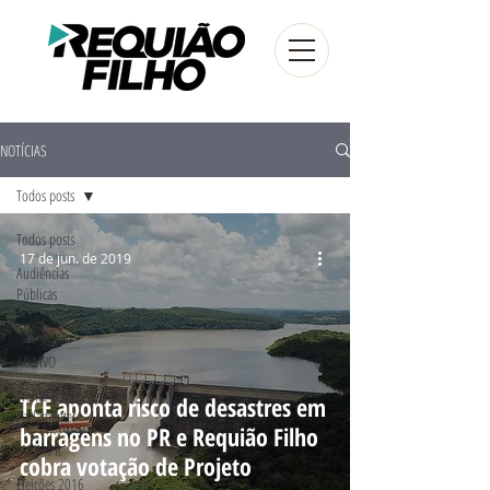
NOTÍCIAS
Todos posts
Todos posts
17 de jun. de 2019
Audiências
Públicas
Artigos
AO VIVO
Frente
TCE aponta risco de desastres em
Parlamentar
barragens no PR e Requião Filho
FUG - PR
cobra votação de Projeto
Eleições 2016