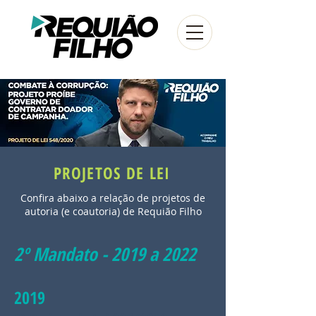
PROJETOS DE LEI
Confira abaixo a relação de projetos de
autoria (e coautoria) de Requião Filho
2º Mandato - 2019 a 2022
2019