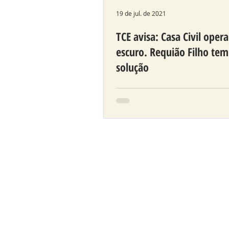
19 de jul. de 2021
TCE avisa: Casa Civil oper
escuro. Requião Filho tem
solução
Proposta que institui Lei d
Abertos aguarda tramitaçã
ALEP desde 2020.