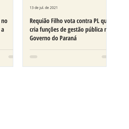
13 de jul. de 2021
a no
Requião Filho vota contra PL que
 a
cria funções de gestão pública no
Governo do Paraná
e Dados
Deputado avalia que projeto
o na
aumenta despesas com pessoal do
Poder Executivo.