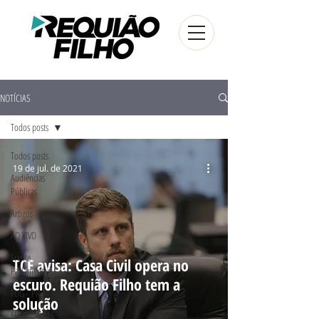
NOTÍCIAS
Todos posts
Todos posts
19 de jul. de 2021
Audiências
Públicas
Artigos
AO VIVO
Frente
TCE avisa: Casa Civil opera no
Parlamentar
escuro. Requião Filho tem a
FUG - PR
solução
Eleições 2016