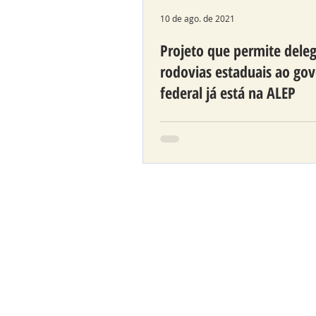
10 de ago. de 2021
Projeto que permite dele
rodovias estaduais ao go
federal já está na ALEP
Deputado Requião Filho cri
proposta e apresentou cálc
comprova o tamanho do lu
relação ao custo do que dev
feito.