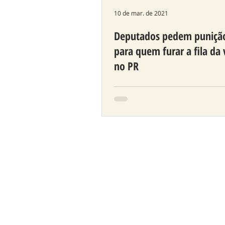
10 de mar. de 2021
Deputados pedem punição
para quem furar a fila da 
no PR
Diante da morosidade no p
de vacinação no Brasil, os
parlamentares elaboraram 
que pune quem “passar na 
na ordem da im