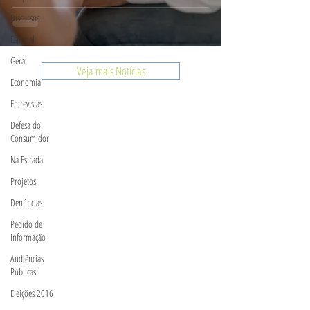
Discursos
Especial
Geral
Veja mais Notícias
Economia
Entrevistas
Defesa do
Consumidor
Na Estrada
Projetos
Denúncias
Pedido de
Informação
Audiências
Públicas
Eleições 2016