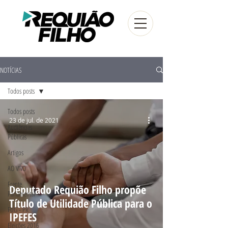
NOTÍCIAS
Todos posts
Todos posts
23 de jul. de 2021
Audiências
Públicas
Artigos
AO VIVO
Frente
Deputado Requião Filho propõe
Parlamentar
Título de Utilidade Pública para o
FUG - PR
IPEFES
Eleições 2016