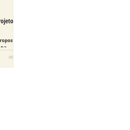
ojeto
proposta
ana,
e
-PR.