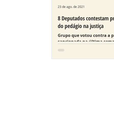
23 de ago. de 2021
8 Deputados contestam pr
do pedágio na justiça
Grupo que votou contra a 
sancionada na última sem
protocola hoje uma Ação d
Inconstitucionalidade no TJ