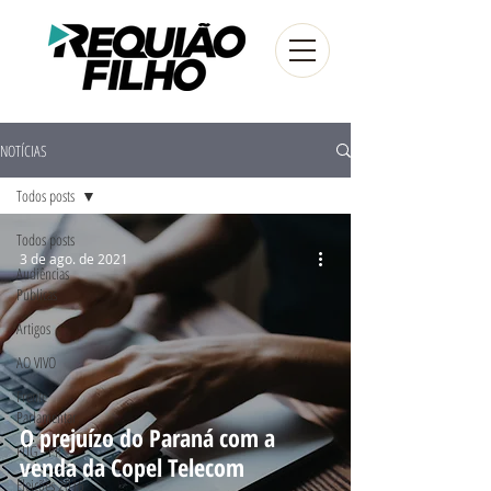
NOTÍCIAS
Todos posts
Todos posts
3 de ago. de 2021
Audiências
Públicas
Artigos
AO VIVO
Frente
Parlamentar
O prejuízo do Paraná com a
FUG - PR
venda da Copel Telecom
Eleições 2016