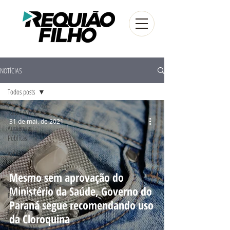
NOTÍCIAS
Todos posts
Todos posts
31 de mai. de 2021
Audiências
Públicas
Artigos
AO VIVO
Mesmo sem aprovação do
Frente
Ministério da Saúde, Governo do
Parlamentar
Paraná segue recomendando uso
FUG - PR
da Cloroquina
Eleições 2016