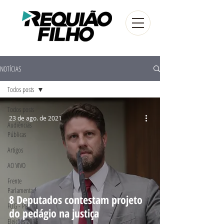
NOTÍCIAS
Todos posts
Todos posts
23 de ago. de 2021
Audiências
Públicas
Artigos
AO VIVO
Frente
Parlamentar
8 Deputados contestam projeto
FUG - PR
do pedágio na justiça
Eleições 2016