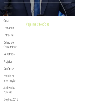
Discursos
Especial
Geral
Veja mais Notícias
Economia
Entrevistas
Defesa do
Consumidor
Na Estrada
Projetos
Denúncias
Pedido de
Informação
Audiências
Públicas
Eleições 2016