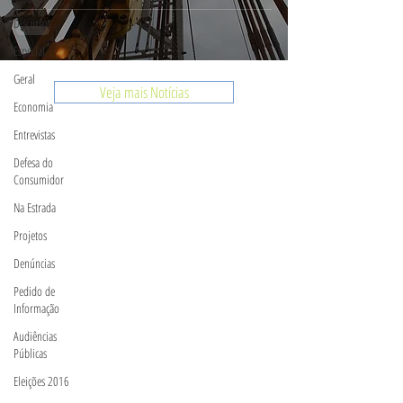
Discursos
Especial
Geral
Veja mais Notícias
Economia
Entrevistas
Defesa do
Consumidor
Na Estrada
Projetos
Denúncias
Pedido de
Informação
Audiências
Públicas
Eleições 2016