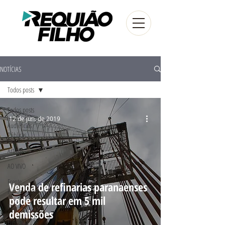
NOTÍCIAS
Todos posts
Todos posts
12 de jun. de 2019
Audiências
Públicas
Artigos
AO VIVO
Frente
Venda de refinarias paranaenses
Parlamentar
pode resultar em 5 mil
FUG - PR
demissões
Eleições 2016