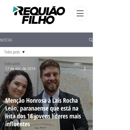
NOTÍCIAS
Todos posts
Todos posts
17 de abr. de 2019
Audiências
Públicas
Artigos
AO VIVO
Menção Honrosa à Laís Rocha
Frente
Leão, paranaense que está na
Parlamentar
lista dos 16 jovens líderes mais
FUG - PR
influentes
Eleições 2016