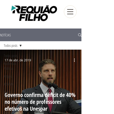
NOTÍCIAS
Todos posts
Todos posts
17 de abr. de 2019
Audiências
Públicas
Artigos
AO VIVO
Frente
Governo confirma déficit de 40%
Parlamentar
no número de professores
FUG - PR
efetivos na Unespar
Eleições 2016