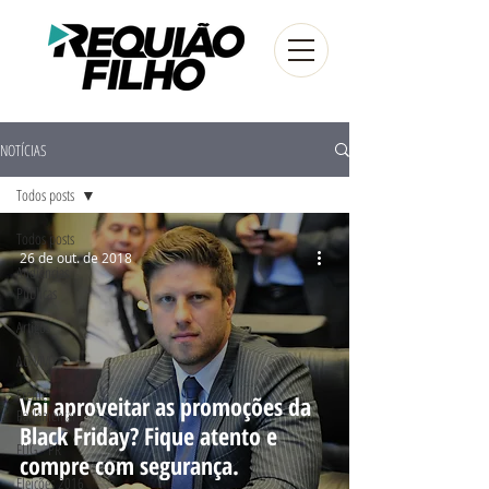
NOTÍCIAS
Todos posts
Todos posts
26 de out. de 2018
Audiências
Públicas
Artigos
AO VIVO
Frente
Vai aproveitar as promoções da
Parlamentar
Black Friday? Fique atento e
FUG - PR
compre com segurança.
Eleições 2016