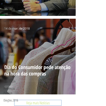
Discursos
Especial
Geral
Economia
14 de mar. de 2018
Entrevistas
Defesa do
Consumidor
Na Estrada
Projetos
Dia do Consumidor pede atenção
Denúncias
na hora das compras
Pedido de
Informação
Audiências
Públicas
Eleições 2016
Veja mais Notícias