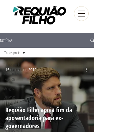
NOTÍCIAS
Todos posts
Todos posts
16 de mai. de 2019
Audiências
Públicas
Artigos
AO VIVO
Frente
Requião Filho apoia fim da
Parlamentar
aposentadoria para ex-
FUG - PR
governadores
Eleições 2016