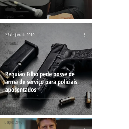
Discursos
Especial
Geral
Economia
23 de jan. de 2019
Entrevistas
Defesa do
Consumidor
Na Estrada
Requião Filho pede posse de
Projetos
arma de serviço para policiais
Denúncias
aposentados
Pedido de
Informação
Audiências
Públicas
Eleições 2016