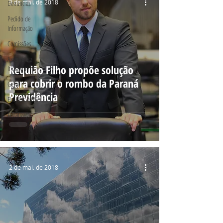
9 de mai. de 2018
Denúncias
Pedido de
Informação
Comissões
Assembleia
Requião Filho propõe solução
Itinerante
para cobrir o rombo da Paraná
Geral
Previdência
Eleições 2026
Fiscalização
2 de mai. de 2018