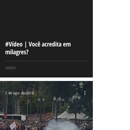
deo
#Vídeo | Você acredita em
milagres?
2 de ago. de 2016