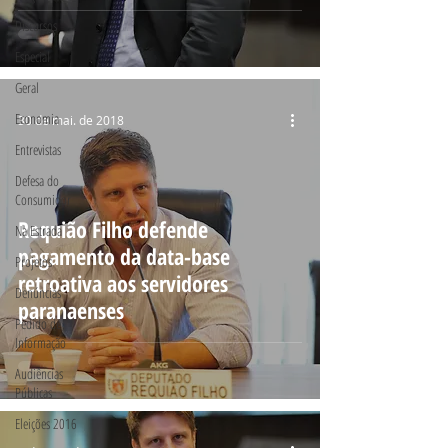
Discursos
Especial
Geral
Economia
30 de mai. de 2018
Entrevistas
Defesa do
Consumidor
Requião Filho defende
Na Estrada
pagamento da data-base
Projetos
retroativa aos servidores
Denúncias
paranaenses
Pedido de
Informação
Audiências
Públicas
Eleições 2016