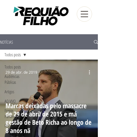
NOTÍCIAS
Todos posts
Todos posts
29 de abr. de 2019
Audiências
Públicas
Artigos
AO VIVO
Marcas deixadas pelo massacre
Frente
de 29 de abril de 2015 e má
Parlamentar
gestão de Beto Richa ao longo de
FUG - PR
8 anos nã
Eleições 2016