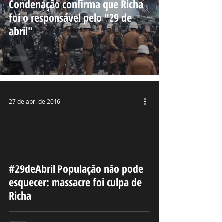
Condenação confirma que Richa
foi o responsável pelo "29 de
abril"
27 de abr. de 2016
deo
#29deAbril População não pode
esquecer: massacre foi culpa de
Richa