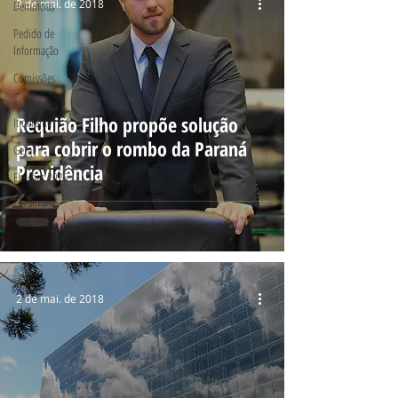
9 de mai. de 2018
Denúncias
Pedido de
Informação
Comissões
Assembleia
Requião Filho propõe solução
Itinerante
para cobrir o rombo da Paraná
Geral
Previdência
Eleições 2026
Fiscalização
2 de mai. de 2018