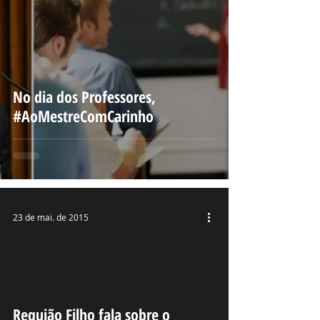
No dia dos Professores,
#AoMestreComCarinho
23 de mai. de 2015
deo
Requião Filho fala sobre o