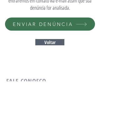
entraremos em contato
via e-mail assim que sua
denúncia for analisada.
ENVIAR DENÚNCIA
Voltar
FALE CONOSCO
Whats:
(41) 99935-1541
Gabinete:
(41) 3350-4295
Praça Nossa Senhora de Salette, s/nº
Gabinete 101 - 1º Andar - Centro Cívico
Curitiba - Paraná
CEP:
80530-911