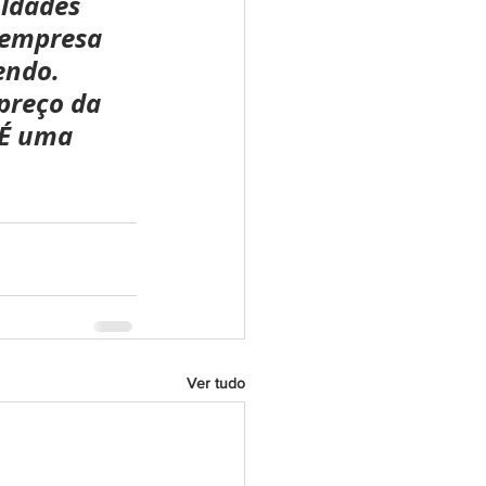
ldades 
a empresa 
endo. 
preço da 
 É uma 
Ver tudo