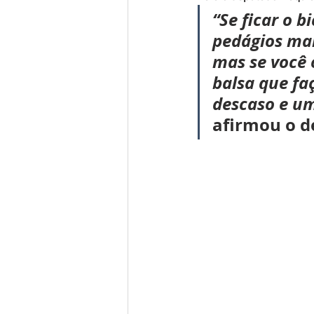
“Se ficar o b
pedágios mai
mas se você 
balsa que fa
descaso e um
afirmou o d