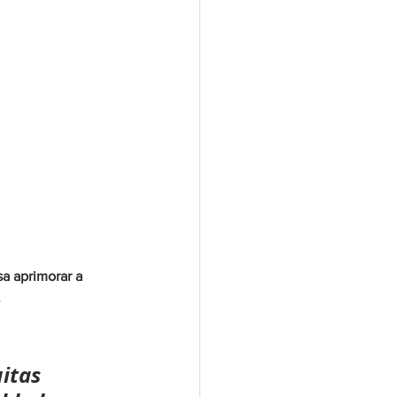
a aprimorar a 
.
itas 