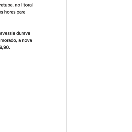
tuba, no litoral 
s horas para 
ravessia durava 
emorado, a nova 
8,90.