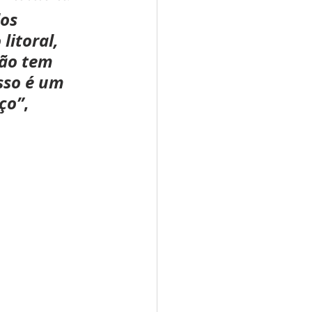
os 
litoral, 
não tem 
sso é um 
ço”
, 