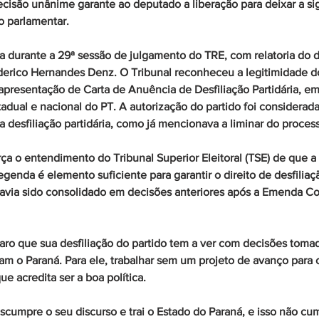
ecisão unânime garante ao deputado a liberação para deixar a s
o parlamentar.
da durante a 29ª sessão de julgamento do TRE, com relatoria do
ederico Hernandes Denz. O Tribunal reconheceu a legitimidade d
resentação de Carta de Anuência de Desfiliação Partidária, emi
tadual e nacional do PT. A autorização do partido foi considerada
a desfiliação partidária, como já mencionava a liminar do proces
a o entendimento do Tribunal Superior Eleitoral (TSE) de que a 
egenda é elemento suficiente para garantir o direito de desfilia
avia sido consolidado em decisões anteriores após a Emenda Con
aro que sua desfiliação do partido tem a ver com decisões toma
am o Paraná. Para ele, trabalhar sem um projeto de avanço para o
que acredita ser a boa política.
cumpre o seu discurso e trai o Estado do Paraná, e isso não cum