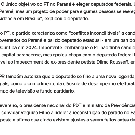
O único objetivo do PT no Paraná é eleger deputados federais. 
Paraná, mas um projeto de poder para algumas pessoas se reel
sidência em Brasília”, explicou o deputado.
 PT, o partido caracteriza como “conflitos inconciliáveis” a cand
vernador do Paraná e pai do deputado estadual - em um partido 
e Curitiba em 2024. Importante lembrar que o PT não tinha candid
a capital paranaense, mas apoiou chapa com o deputado federal 
ável ao impeachment da ex-presidente petista Dilma Rousseff, e
PR também autoriza que o deputado se filie a uma nova legenda
egais, como o cumprimento da cláusula de desempenho eleitoral.
mpo de televisão e fundo partidário.
fevereiro, o presidente nacional do PDT e ministro da Previdência,
 convidar Requião Filho a liderar a reconstrução do partido no P
oposta e afirma que ainda existem ajustes a serem feitos antes d