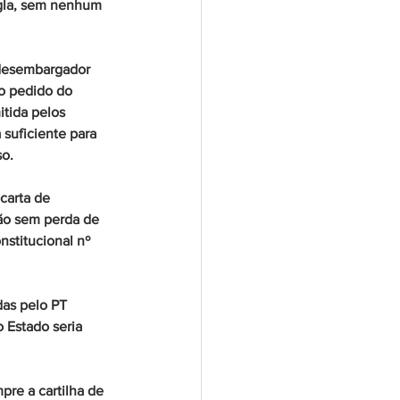
igla, sem nenhum 
 desembargador 
o pedido do 
tida pelos 
 suficiente para 
so.
carta de 
ção sem perda de 
stitucional nº 
das pelo PT 
 Estado seria 
pre a cartilha de 