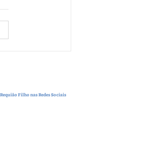
: Requião Filho reúne
alistas para discutir
nações involuntárias em
iba
 Requião Filho nas Redes Sociais