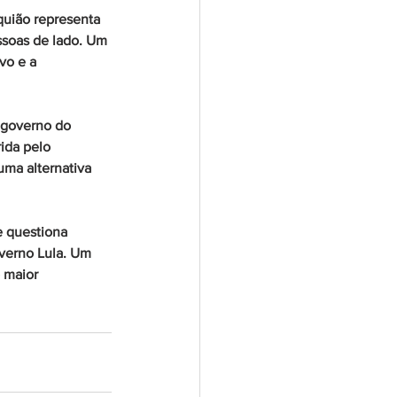
uião representa 
soas de lado. Um 
vo e a 
 governo do 
ida pelo 
ma alternativa 
e questiona 
verno Lula. Um 
 maior 