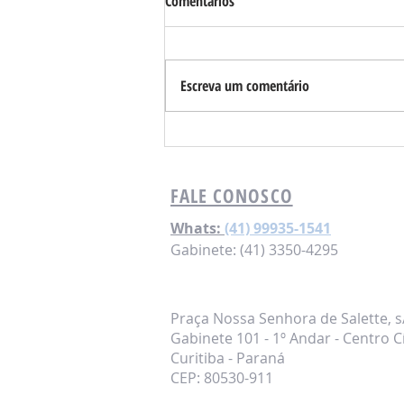
Comentários
Escreva um comentário
Requião Filho discute medidas
para destravar fronteira do Brasil
com a Argentina
FALE CONOSCO
Whats:
(41) 99935-1541
Gabinete: (41) 3350-4295
Praça Nossa Senhora de Salette, s
Gabinete 101 - 1º Andar - Centro C
Curitiba - Paraná
CEP: 80530-911