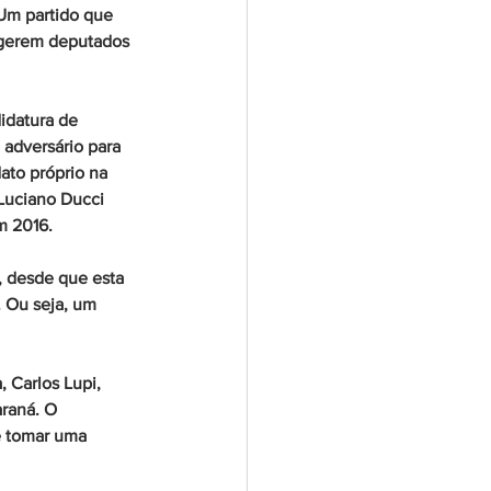
Um partido que 
egerem deputados 
idatura de 
adversário para 
ato próprio na 
Luciano Ducci 
m 2016. 
, desde que esta 
 Ou seja, um 
 Carlos Lupi, 
araná. O 
e tomar uma 