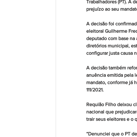
Trabalhadores (PT). A d
prejuízo ao seu mandat
A decisão foi confirma
eleitoral Guilherme Fr
deputado com base na ap
diretórios municipal, es
configurar justa causa n
A decisão também reforç
anuência emitida pela l
mandato, conforme já h
111/2021.
Requião Filho deixou cl
nacional que prejudicar
trair seus eleitores e o 
“Denunciei que o PT des