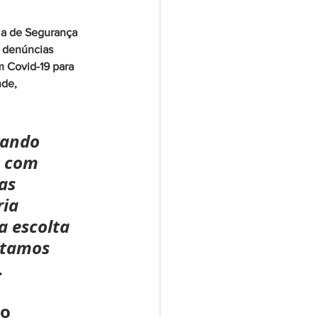
ia de Segurança 
 denúncias 
m Covid-19 para 
nde, 
vando 
 com 
as 
ia 
a escolta 
stamos 
 
o 