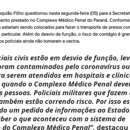
uião Filho questionou nesta segunda-feira (05) para a Secretar
mento prestado no Complexo Médico Penal do Paraná. Conforme
vis estariam sendo colocados para fazer o transporte de presos co
 particular. Além do desvio de função, o risco de contágio é gra
s policiais ainda não tomaram a vacina.
iais civis estão em desvio de função, le
foram contaminados pelo coronavírus ou
a serem atendidos em hospitais e clínic
, quando o Complexo Médico Penal dever
 pessoas. Policiais militares que fazem 
também estão correndo risco. Por isso e
o um pedido de informações ao Estado.
ber o que aconteceu com o sistema de 
 do Complexo Médico Penal”
, destacou 