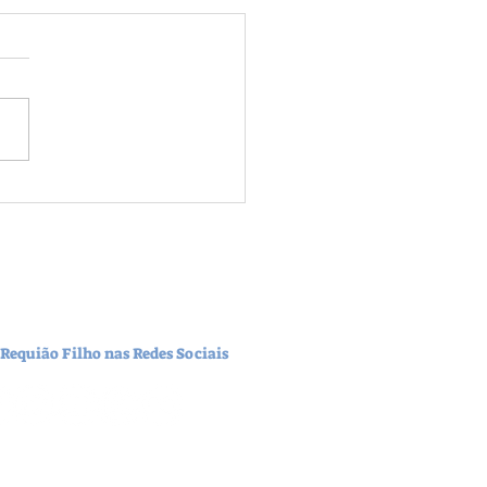
no Ratinho Jr quer privatizar
ola Pública
 Requião Filho nas Redes Sociais