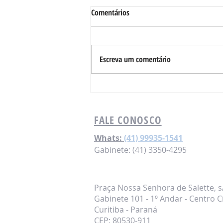
Comentários
Escreva um comentário
Requião Filho cobra transparência
sobre uso de equipamentos
meteorológicos após tragédia no
FALE CONOSCO
Paraná
Whats:
(41) 99935-1541
Gabinete: (41) 3350-4295
Praça Nossa Senhora de Salette, s
Gabinete 101 - 1º Andar - Centro C
Curitiba - Paraná
CEP: 80530-911