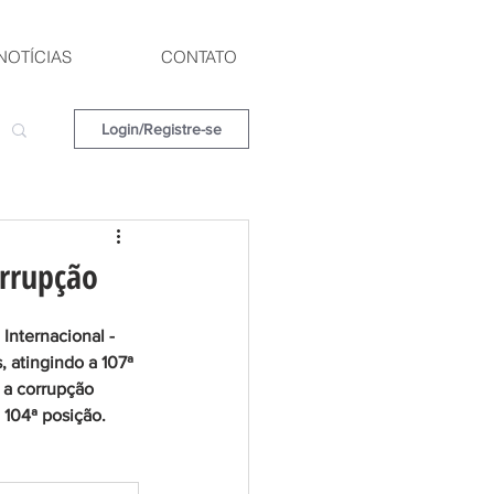
NOTÍCIAS
CONTATO
Login/Registre-se
orrupção
Internacional - 
, atingindo a 107ª 
 a corrupção 
104ª posição.