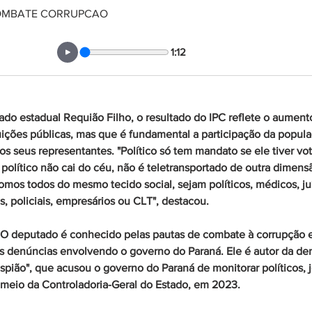
OMBATE CORRUPCAO
1:12
do estadual Requião Filho, o resultado do IPC reflete o aument
uições públicas, mas que é fundamental a participação da popula
os seus representantes. "Político só tem mandato se ele tiver vo
político não cai do céu, não é teletransportado de outra dimensão
omos todos do mesmo tecido social, sejam políticos, médicos, juí
s, policiais, empresários ou CLT", destacou.
- O deputado é conhecido pelas pautas de combate à corrupção e
as denúncias envolvendo o governo do Paraná. Ele é autor da de
pião", que acusou o governo do Paraná de monitorar políticos, jo
 meio da Controladoria-Geral do Estado, em 2023.