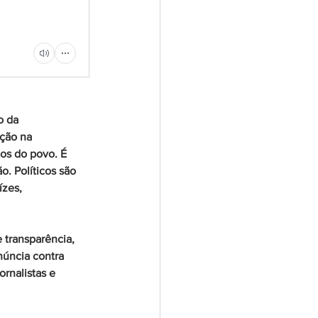
o da 
ção na 
tos do povo. É 
. Políticos são 
zes, 
 transparência, 
núncia contra 
rnalistas e 