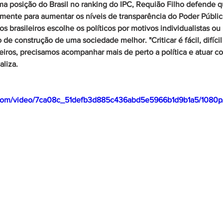
a posição do Brasil no ranking do IPC, Requião Filho defende qu
mente para aumentar os níveis de transparência do Poder Públic
s brasileiros escolhe os políticos por motivos individualistas ou p
de construção de uma sociedade melhor. "Criticar é fácil, difícil
leiros, precisamos acompanhar mais de perto a política e atuar 
aliza.
ic.com/video/7ca08c_51defb3d885c436abd5e5966b1d9b1a5/1080p