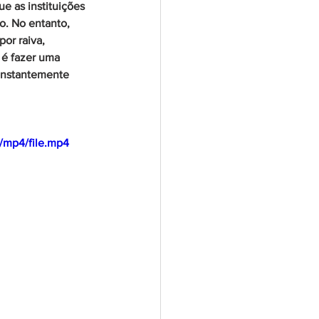
e as instituições 
o. No entanto, 
or raiva, 
 é fazer uma 
constantemente 
/mp4/file.mp4