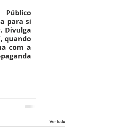
 Público 
 para si 
 Divulga 
, quando 
ha com a 
opaganda 
Ver tudo