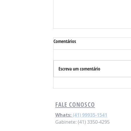
Comentários
Escreva um comentário
Pesquisa IRG é feita sob medida
para agradar o Palácio Iguaçu
FALE CONOSCO
Whats:
(41) 99935-1541
Gabinete: (41) 3350-4295