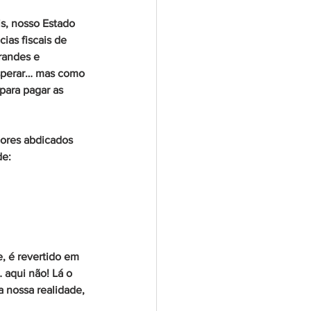
s, nosso Estado 
ias fiscais de 
randes e 
osperar… mas como 
para pagar as 
lores abdicados 
de:
, é revertido em 
aqui não! Lá o 
 nossa realidade, 