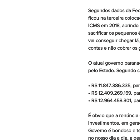
Segundos dados da Feder
ficou na terceira coloc
ICMS em 2018, abrindo 
sacrificar os pequenos
vai conseguir chegar lá
contas e não cobrar os
O atual governo paranae
pelo Estado. Segundo co
• R$ 11.847.386.335, par
• R$ 12.409.269.169, pa
• R$ 12.964.458.301, pa
É obvio que a renúncia
investimentos, em gera
Governo é bondoso e tem
no nosso dia a dia, a g