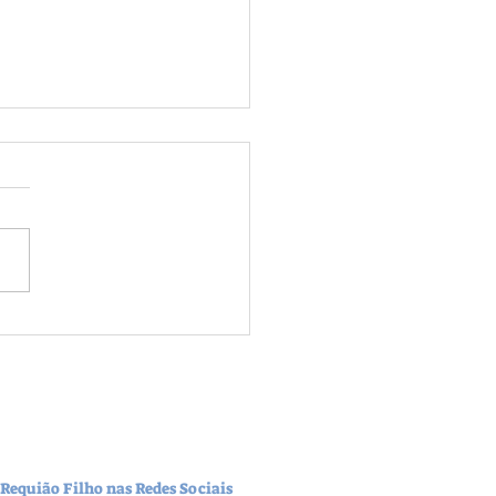
ória que importa é nas urnas,
o tapetão
 Requião Filho nas Redes Sociais