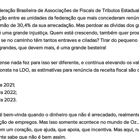
ação Brasileira de Associações de Fiscais de Tributos Estaduai
ação entre as unidades da federação que mais concederam renúnc
mão de 30,4% da sua arrecadação. Mas perdoar as dívidas dos g
 é uma grande injustiça. Quem está crescendo, também quer pr
, se no caminho têm tantos entraves e ciladas? Tirar do pequeno 
 grandes, que devem mais, é uma grande besteira!
nse nada fez para isso ser diferente, e continua elevando os va
nsta na LDO, as estimativas para renúncia da receita fiscal são 
a 2021;
ra 2022;
ra 2023.
 é bem-vinda quando o dinheiro que não é arrecadado, realmente
ção de empregos. Mas isso somente acontece no mundo de Oz… 
 um coração, que ajuda, que apoia, que incentiva. Mas aqui, na
ente sabe que não é bem assim.