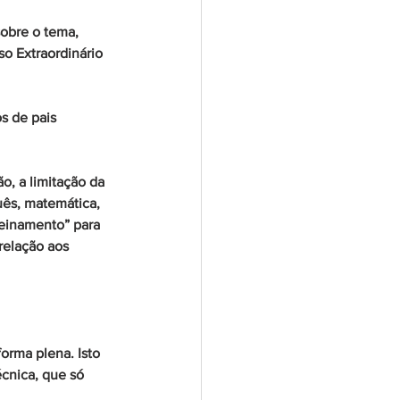
sobre o tema, 
o Extraordinário 
s de 
pais
o, a limitação da 
uês, matemática, 
reinamento” para 
relação aos 
orma plena. Isto 
écnica, que só 