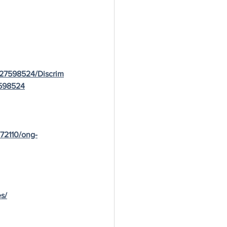
527598524/Discrim
598524
72110/ong-
s/