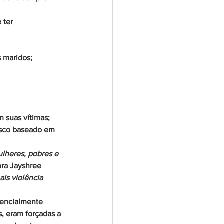
 ter 
s maridos;
 suas vítimas;
risco baseado em 
lheres, pobres e 
ora Jayshree 
is violência 
sencialmente 
, eram forçadas a 