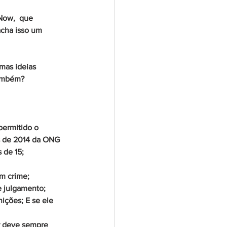
Now,  que 
acha isso um 
mas ideias 
também?
permitido o 
s de 2014 da ONG 
 de 15;
m crime;
 julgamento;
ições; E se ele 
r deve sempre 