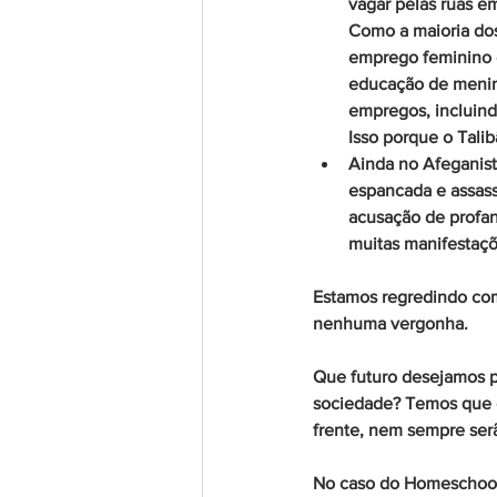
vagar pelas ruas e
Como a maioria dos
emprego feminino 
educação de menin
empregos, incluind
Isso porque o Tali
Ainda no Afeganist
espancada e assass
acusação de profan
muitas manifestaçõ
Estamos regredindo com
nenhuma vergonha. 
Que futuro desejamos pa
sociedade? Temos que c
frente, nem sempre serã
No caso do 
Homeschoo