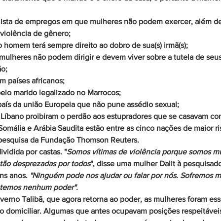
lista de empregos em que mulheres não podem exercer, além de
 violência de gênero;
o homem terá sempre direito ao dobro de sua(s) irmã(s);
 mulheres não podem dirigir e devem viver sobre a tutela de seu
o; 
m países africanos;
pelo marido legalizado no Marrocos;
país da união Europeia que não pune assédio sexual;
e Líbano proibiram o perdão aos estupradores que se casavam com
 Somália e Arábia Saudita estão entre as cinco nações de maior 
pesquisa da Fundação Thomson Reuters.
ividida por castas. "
Somos vítimas de violência porque somos mu
 tão desprezadas por todos
", disse uma mulher Dalit à pesquisad
ns anos. 
"Ninguém pode nos ajudar ou falar por nós. Sofremos ma
 temos nenhum poder".
verno Talibã, que agora retorna ao poder, as mulheres foram es
o domiciliar. Algumas que antes ocupavam posições respeitáveis