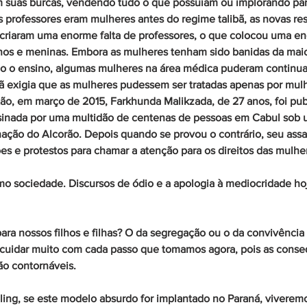
m suas burcas, vendendo tudo o que possuíam ou implorando para
 professores eram mulheres antes do regime talibã, as novas res
criaram uma enorme falta de professores, o que colocou uma en
os e meninas. Embora as mulheres tenham sido banidas da maio
o o ensino, algumas mulheres na área médica puderam continuar
bã exigia que as mulheres pudessem ser tratadas apenas por mul
ão, em março de 2015, Farkhunda Malikzada, de 27 anos, foi pu
inada por uma multidão de centenas de pessoas em Cabul sob u
ação do Alcorão. Depois quando se provou o contrário, seu assa
es e protestos para chamar a atenção para os direitos das mulhe
o sociedade. Discursos de ódio e a apologia à mediocridade hoj
ra nossos filhos e filhas? O da segregação ou o da convivência
uidar muito com cada passo que tomamos agora, pois as conseq
o contornáveis. 
ling
, se este modelo absurdo for implantado no Paraná, viverem