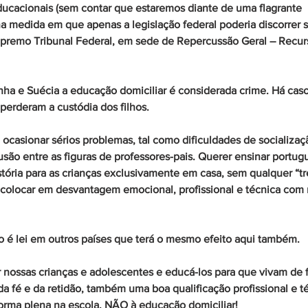
educacionais (sem contar que estaremos diante de uma flagrante 
na medida em que apenas a legislação federal poderia discorrer 
upremo Tribunal Federal, em sede de Repercussão Geral – Recurs
a e Suécia a educação domiciliar é considerada crime. Há caso
perderam a custódia dos filhos. 
 ocasionar sérios problemas, tal como dificuldades de socializaçã
são entre as figuras de professores-pais. Querer ensinar portug
istória para as crianças exclusivamente em casa, sem qualquer “t
 colocar em desvantagem emocional, profissional e técnica com 
o é lei em outros países que terá o mesmo efeito aqui também. 
nossas crianças e adolescentes e educá-los para que vivam de f
 da fé e da retidão, também uma boa qualificação profissional e t
orma plena na escola. NÃO à educação domiciliar!