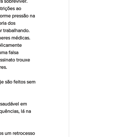
 sobreviver. 
trições ao 
orme pressão na 
ria dos 
 trabalhando. 
heres médicas. 
blicamente 
ma falsa 
ssinato trouxe 
res.
e são feitos sem 
 saudável em 
uências, lá na 
os um retrocesso 