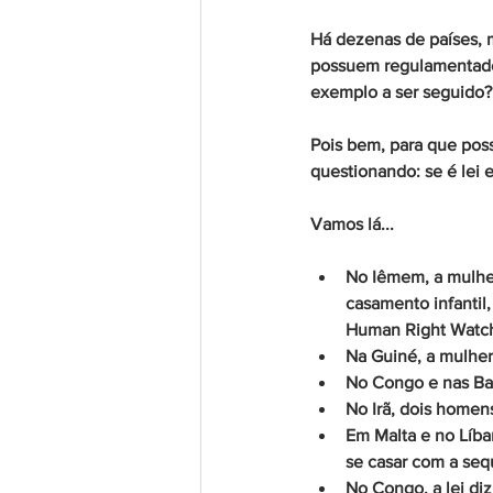
Há dezenas de países, 
possuem regulamentados
exemplo a ser seguido?
Pois bem, para que poss
questionando: se é lei
Vamos lá...
No Iêmem, a mulher
casamento infantil
Human Right Watch
Na Guiné, a mulher 
No Congo e nas Bah
No Irã, dois home
Em Malta e no Líba
se casar com a seq
No Congo, a lei di