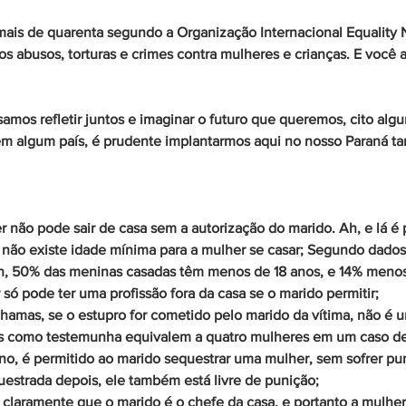
mais de quarenta segundo a Organização Internacional Equality 
 abusos, torturas e crimes contra mulheres e crianças. E você 
amos refletir juntos e imaginar o futuro que queremos, cito algu
 em algum país, é prudente implantarmos aqui no nosso Paraná 
 não pode sair de casa sem a autorização do marido. Ah, e lá é 
, não existe idade mínima para a mulher se casar; Segundo dado
, 50% das meninas casadas têm menos de 18 anos, e 14% menos
só pode ter uma profissão fora da casa se o marido permitir;
amas, se o estupro for cometido pelo marido da vítima, não é u
ns como testemunha equivalem a quatro mulheres em um caso de
no, é permitido ao marido sequestrar uma mulher, sem sofrer pun
uestrada depois, ele também está livre de punição;
z claramente que o marido é o chefe da casa, e portanto a mulhe