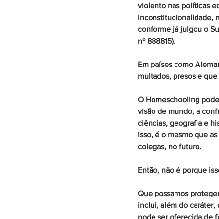
violento nas políticas 
inconstitucionalidade, 
conforme já julgou o S
nº 888815).
Em países como Alemanh
multados, presos e que 
O 
Homeschooling
 pode
visão de mundo, a confu
ciências, geografia e h
isso, é o mesmo que as
colegas, no futuro. 
Então, não é porque iss
Que possamos proteger 
inclui, além do caráter,
pode ser oferecida de f