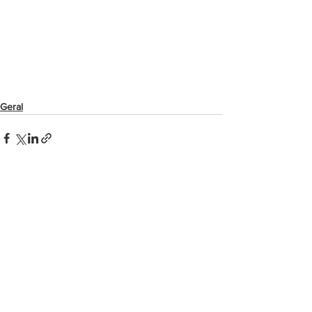
Geral
Ver tudo
Posts recentes