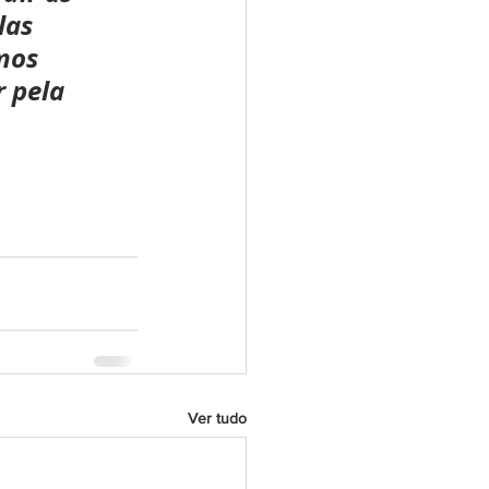
las 
mos 
 pela 
Ver tudo