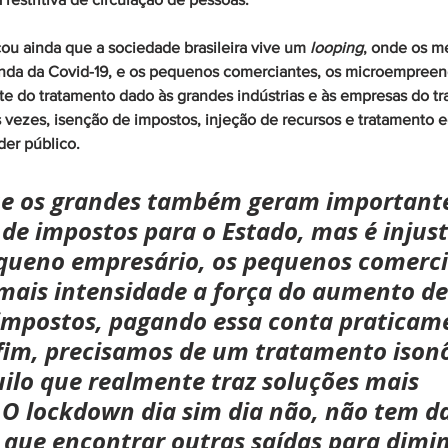
ou ainda que a sociedade brasileira vive um 
looping
, onde os m
nda da Covid-19, e os pequenos comerciantes, os microempree
te do tratamento dado às grandes indústrias e às empresas do tr
vezes, isenção de impostos, injeção de recursos e tratamento 
der público. 
e os grandes também geram important
de impostos para o Estado, mas é injust
queno empresário, os pequenos comerci
ais intensidade a força do aumento de
 impostos, pagando essa conta praticam
fim, precisamos de um tratamento ison
ilo que realmente traz soluções mais 
. O lockdown dia sim dia não, não tem d
 que encontrar outras saídas para dimin