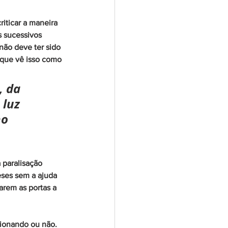
iticar a maneira 
s sucessivos 
ão deve ter sido 
 que vê isso como 
, da 
 luz 
o 
 paralisação 
eses sem a ajuda 
rem as portas a 
ionando ou não. 