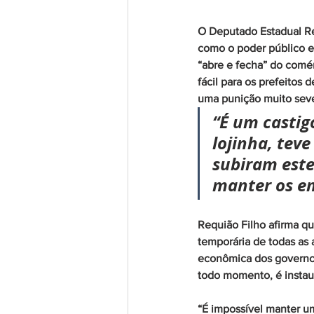
O Deputado Estadual Req
como o poder público es
“abre e fecha” do comé
fácil para os prefeito
uma punição muito seve
“É um castig
lojinha, tev
subiram este
manter os em
Requião Filho afirma qu
temporária de todas as 
econômica dos governos
todo momento, é instaur
“É impossível manter u