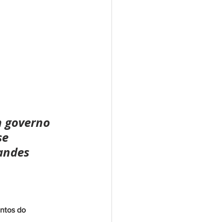
 governo 
se 
andes 
 
ntos do 