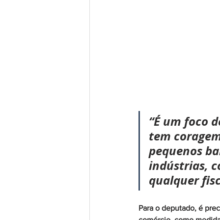
“É um foco 
tem coragem 
pequenos bar
indústrias, 
qualquer fis
Para o deputado, é prec
comércio, como medida r