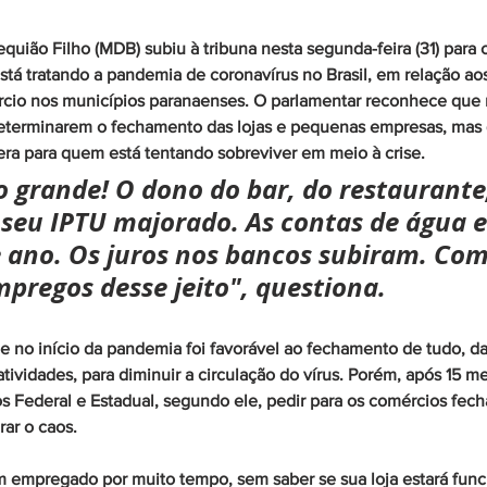
uião Filho (MDB) subiu à tribuna nesta segunda-feira (31) para cr
tá tratando a pandemia de coronavírus no Brasil, em relação ao
rcio nos municípios paranaenses. O parlamentar reconhece que n
s determinarem o fechamento das lojas e pequenas empresas, mas
ra para quem está tentando sobreviver em meio à crise.
o grande! O dono do bar, do restaurante
e seu IPTU majorado. As contas de água e
 ano. Os juros nos bancos subiram. Com
pregos desse jeito", questiona.
e no início da pandemia foi favorável ao fechamento de tudo, da
atividades, para diminuir a circulação do vírus. Porém, após 15 m
 Federal e Estadual, segundo ele, pedir para os comércios fecha
ar o caos.
m empregado por muito tempo, sem saber se sua loja estará func