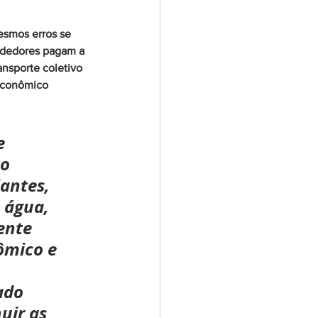
esmos erros se 
ndedores pagam a 
ansporte coletivo 
econômico 
e 
o 
antes, 
 água, 
ente 
ômico e 
ado 
uir as 